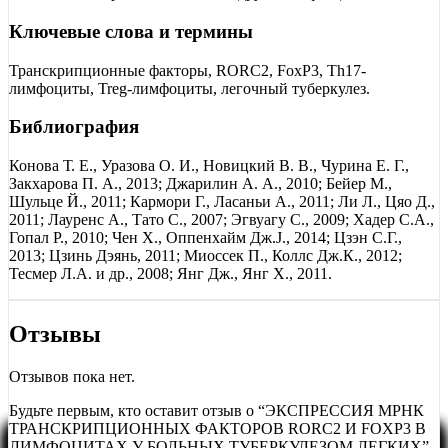
Ключевые слова и термины
Транскрипционные факторы, RORC2, FoxP3, Th17-
лимфоциты, Treg-лимфоциты, легочный туберкулез.
Библиография
Конова Т. Е., Уразова О. И., Новицкий В. В., Чурина Е. Г.,
Закхарова П. А., 2013; Джарилин А. А., 2010; Бейер М.,
Шульце Й., 2011; Кармори Г., Ласаньи А., 2011; Ли Л., Цяо Д.,
2011; Лауренс А., Тато С., 2007; Эгвуагу С., 2009; Хадер С.А.,
Гопал Р., 2010; Чен Х., Оппенхайм Дж.J., 2014; Цзэн С.Г.,
2013; Цзинь Дэянь, 2011; Миоcсек П., Коллс Дж.К., 2012;
Тесмер Л.А. и др., 2008; Янг Дж., Янг Х., 2011.
Отзывы
Отзывов пока нет.
Будьте первым, кто оставит отзыв о “ЭКСПРЕССИЯ МРНК
ТРАНСКРИПЦИОННЫХ ФАКТОРОВ RORC2 И FOXP3 В
ЛИМФОЦИТАХ У БОЛЬНЫХ ТУБЕРКУЛЕЗОМ ЛЕГКИХ”