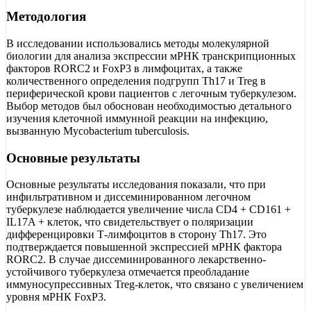
Методология
В исследовании использовались методы молекулярной
биологии для анализа экспрессии мРНК транскрипционных
факторов RORC2 и FoxP3 в лимфоцитах, а также
количественного определения подгрупп Th17 и Treg в
периферической крови пациентов с легочным туберкулезом.
Выбор методов был обоснован необходимостью детального
изучения клеточной иммунной реакции на инфекцию,
вызванную Mycobacterium tuberculosis.
Основные результаты
Основные результаты исследования показали, что при
инфильтративном и диссеминированном легочном
туберкулезе наблюдается увеличение числа CD4 + CD161 +
IL17A + клеток, что свидетельствует о поляризации
дифференцировки Т-лимфоцитов в сторону Th17. Это
подтверждается повышенной экспрессией мРНК фактора
RORC2. В случае диссеминированного лекарственно-
устойчивого туберкулеза отмечается преобладание
иммуносупрессивных Treg-клеток, что связано с увеличением
уровня мРНК FoxP3.