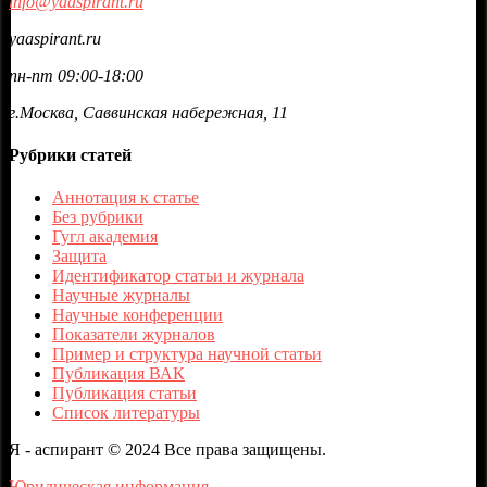
info@yaaspirant.ru
yaaspirant.ru
пн-пт 09:00-18:00
г.Москва, Саввинская набережная, 11
Рубрики статей
Аннотация к статье
Без рубрики
Гугл академия
Защита
Идентификатор статьи и журнала
Научные журналы
Научные конференции
Показатели журналов
Пример и структура научной статьи
Публикация ВАК
Публикация статьи
Список литературы
Я - аспирант © 2024 Все права защищены.
Юридическая информация