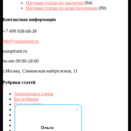
Научные статьи по экологии
(94)
Научные статьи по юриспруденции
(99)
Контактная информация
+7 499 938-68-38
info@yaaspirant.ru
yaaspirant.ru
пн-пт 09:00-18:00
г.Москва, Саввинская набережная, 11
Рубрики статей
Аннотация к статье
Без рубрики
Гугл академия
Защита
Идентификатор статьи и журнала
Научные журналы
Научные конференции
Ольга
Показатели журналов