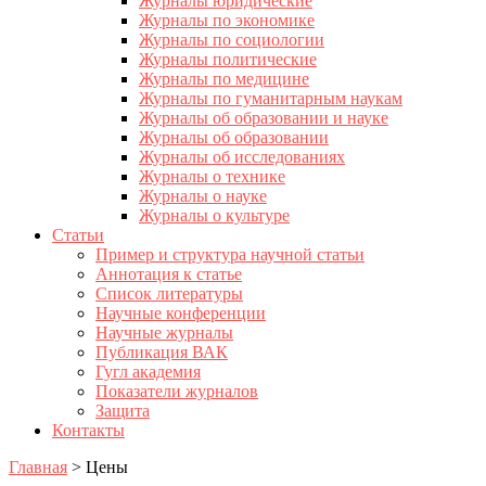
Журналы юридические
Журналы по экономике
Журналы по социологии
Журналы политические
Журналы по медицине
Журналы по гуманитарным наукам
Журналы об образовании и науке
Журналы об образовании
Журналы об исследованиях
Журналы о технике
Журналы о науке
Журналы о культуре
Статьи
Пример и структура научной статьи
Аннотация к статье
Список литературы
Научные конференции
Научные журналы
Публикация ВАК
Гугл академия
Показатели журналов
Защита
Контакты
Главная
>
Цены