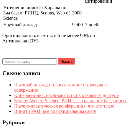
цитирований
Уточнение индекса Хираша по
3-м базам: РИНЦ, Scopus, Web of
3000
Science
Научный доклад
9 500
7 дней
Оригинальность всех статей не менее 90% по
Антиплагиат.ВУЗ
Свежие записи
Научный доклад по диссертации: структура и
содержание
Киберленинка: научные статьи в открытом доступе
Scopus, Web of Science, РИНЦ — сравнение баз данных
Научно-практическая конференция: что это такое
Винити РАН: все об официальном сайте
Рубрики