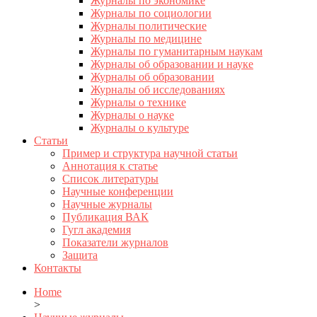
Журналы по экономике
Журналы по социологии
Журналы политические
Журналы по медицине
Журналы по гуманитарным наукам
Журналы об образовании и науке
Журналы об образовании
Журналы об исследованиях
Журналы о технике
Журналы о науке
Журналы о культуре
Статьи
Пример и структура научной статьи
Аннотация к статье
Список литературы
Научные конференции
Научные журналы
Публикация ВАК
Гугл академия
Показатели журналов
Защита
Контакты
Home
>