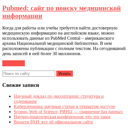
Pubmed: сайт по поиску медицинской
информации
Когда для работы или учебы требуется найти достоверную
медицинскую информацию на английском языке, можно
использовать данные из
PubMed Central
– американского
архива Национальной медицинской библиотеки. В нем
расположены публикации с полным текстом. На сегодняшний
день записей в ней более 30 миллионов.
Подробнее
Свежие записи
Научный доклад по диссертации: структура и
содержание
Киберленинка: научные статьи в открытом доступе
Scopus, Web of Science, РИНЦ — сравнение баз данных
Научно-практическая конференция: что это такое
Винити РАН: все об официальном сайте