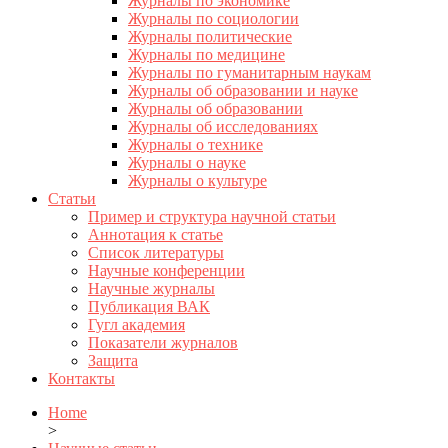
Журналы по экономике
Журналы по социологии
Журналы политические
Журналы по медицине
Журналы по гуманитарным наукам
Журналы об образовании и науке
Журналы об образовании
Журналы об исследованиях
Журналы о технике
Журналы о науке
Журналы о культуре
Статьи
Пример и структура научной статьи
Аннотация к статье
Список литературы
Научные конференции
Научные журналы
Публикация ВАК
Гугл академия
Показатели журналов
Защита
Контакты
Home
>