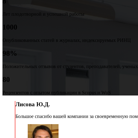
8
Лет плодотворной и успешной работы
1000
Опубликованных статей в журналах, индексируемых РИНЦ
98%
Положительных отзывов от студентов, преподавателей, ученых
80
Рецензентов с опытом публикации в Scopus и WoS
Лисова Ю.Д.
Большое спасибо вашей компании за своевременную помо