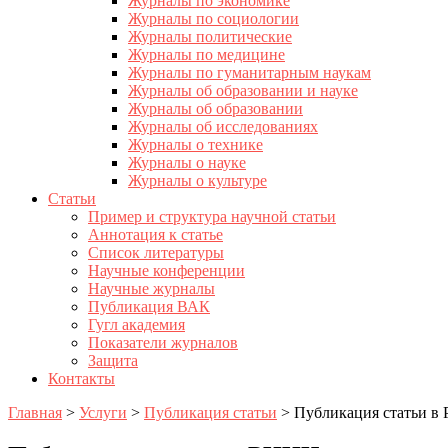
Журналы по экономике
Журналы по социологии
Журналы политические
Журналы по медицине
Журналы по гуманитарным наукам
Журналы об образовании и науке
Журналы об образовании
Журналы об исследованиях
Журналы о технике
Журналы о науке
Журналы о культуре
Статьи
Пример и структура научной статьи
Аннотация к статье
Список литературы
Научные конференции
Научные журналы
Публикация ВАК
Гугл академия
Показатели журналов
Защита
Контакты
Главная
>
Услуги
>
Публикация статьи
>
Публикация статьи в