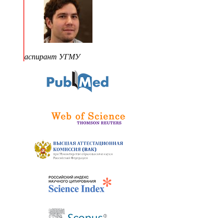
аспирант УГМУ