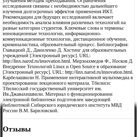
улучшения методик преподавания. Ограничения
исследования связаны с необходимостью дальнейшего
изучения долгосрочных эффектов применения ИКТ.
Рекомендации для будущих исследований включают
необходимость анализа влияния различных технологий на
разные категории студентов. Ключевые слова и термины:
инновационные технологии, информационно-
коммуникационные технологии, дистанционное обучение,
криминалистика, образовательный процесс. Библиография:
Главацкий Д., Даниленко Д. Хостинг для образовательных
учреждений [Электронный ресурс]. URL:
http://linx.narod.ru/innovation.html. Мирзоахмедов Ф., Носков Д.
Внедрение Технологий Linux и Open Source в образование
[Электронный ресурс]. URL: http://linx.narod.ru/innovation.html.
Карбелашвили Н. Применение интерактивной мультимедиа в
проектировании лекционного материала. Тбилиси:
Тбилисский государственный университет им.
Ив.Джавахишвили. Материал о функционировании
электронной библиотеки подготовлен заведующей
библиотекой Сибирского юридического института МВД
России В.М. Бариловской.
Отзывы