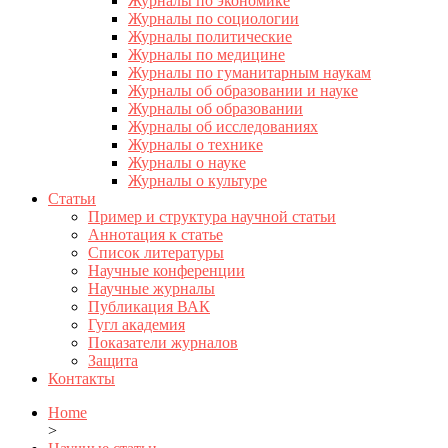
Журналы по экономике
Журналы по социологии
Журналы политические
Журналы по медицине
Журналы по гуманитарным наукам
Журналы об образовании и науке
Журналы об образовании
Журналы об исследованиях
Журналы о технике
Журналы о науке
Журналы о культуре
Статьи
Пример и структура научной статьи
Аннотация к статье
Список литературы
Научные конференции
Научные журналы
Публикация ВАК
Гугл академия
Показатели журналов
Защита
Контакты
Home
>