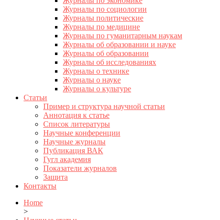
Журналы по экономике
Журналы по социологии
Журналы политические
Журналы по медицине
Журналы по гуманитарным наукам
Журналы об образовании и науке
Журналы об образовании
Журналы об исследованиях
Журналы о технике
Журналы о науке
Журналы о культуре
Статьи
Пример и структура научной статьи
Аннотация к статье
Список литературы
Научные конференции
Научные журналы
Публикация ВАК
Гугл академия
Показатели журналов
Защита
Контакты
Home
>