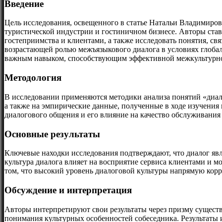
Введение
Цель исследования, освещенного в статье Натальи Владимиро
туристической индустрии и гостиничном бизнесе. Авторы став
гостеприимства и клиентами, а также исследовать понятия, с
возрастающей ролью межъязыкового диалога в условиях глобал
важным навыком, способствующим эффективной межкультурн
Методология
В исследовании применяются методики анализа понятий «диало
а также на эмпирические данные, полученные в ходе изучения
диалогового общения и его влияние на качество обслуживания
Основные результаты
Ключевые находки исследования подтверждают, что диалог яв
культура диалога влияет на восприятие сервиса клиентами и 
том, что высокий уровень диалоговой культуры напрямую кор
Обсуждение и интерпретация
Авторы интерпретируют свои результаты через призму сущест
понимания культурных особенностей собеседника. Результаты 