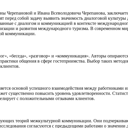
вны Черепановой и Ивана Всеволодовича Черепанова, заключаетс
ят перед собой задачу выявить значимость диалоговой культур
вязанные с диалогом и коммуникацией в контексте международно
изации и развития международного туризма. В современном мир
ой коммуникации.
г», «беседа», «разговор» и «коммуникация». Авторы опираются
 практики общения в сфере гостеприимства. Выбор таких метод
 клиентов.
ляется основой успешного взаимодействия между работниками и
может существенно повысить уровень удовлетворенности. Статист
релирует с положительными отзывами клиентов.
вующих теорий межкультурной коммуникации. Они подчеркивают,
исследования согласуются с предыдущими работами о значении д