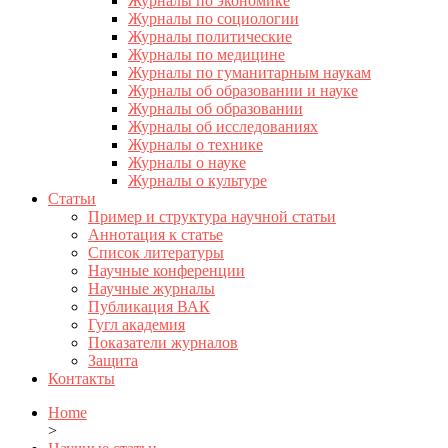
Журналы по экономике
Журналы по социологии
Журналы политические
Журналы по медицине
Журналы по гуманитарным наукам
Журналы об образовании и науке
Журналы об образовании
Журналы об исследованиях
Журналы о технике
Журналы о науке
Журналы о культуре
Статьи
Пример и структура научной статьи
Аннотация к статье
Список литературы
Научные конференции
Научные журналы
Публикация ВАК
Гугл академия
Показатели журналов
Защита
Контакты
Home
>