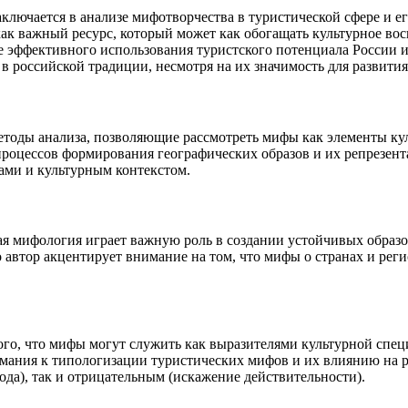
аключается в анализе мифотворчества в туристической сфере и е
к важный ресурс, который может как обогащать культурное восп
ее эффективного использования туристского потенциала России 
российской традиции, несмотря на их значимость для развития
етоды анализа, позволяющие рассмотреть мифы как элементы кул
 процессов формирования географических образов и их репрезент
ами и культурным контекстом.
я мифология играет важную роль в создании устойчивых образов
ко автор акцентирует внимание на том, что мифы о странах и ре
го, что мифы могут служить как выразителями культурной спец
ания к типологизации туристических мифов и их влиянию на р
да), так и отрицательным (искажение действительности).