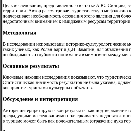
Цель исследования, представленного в статье А.Ю. Синцова, з
территории. Автор рассматривает туристическую мифологию ка
подчеркивает необходимость осознания этого явления для бол
недостаточным вниманием к имиджевым ресурсам территории в 
Методология
В исследовании использованы историко-культурологические м
таких ученых, как Ролан Барт и Д.Н. Замятин, для объяснения
необходимостью глубокого понимания взаимосвязи между миф
Основные результаты
Ключевые находки исследования показывают, что туристическа
Статистическая значимость результатов не была указана, одна
восприятие туристами культурных объектов.
Обсуждение и интерпретация
Авторы интерпретируют свои результаты как подтверждение то
предыдущими исследованиями подчеркивается недостаток вним
в туризме может быть как положительным (отражение духа горо