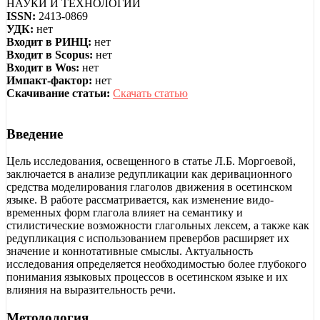
НАУКИ И ТЕХНОЛОГИЙ
ISSN:
2413-0869
УДК:
нет
Входит в РИНЦ:
нет
Входит в Scopus:
нет
Входит в Wos:
нет
Импакт-фактор:
нет
Скачивание статьи:
Скачать статью
Введение
Цель исследования, освещенного в статье Л.Б. Моргоевой,
заключается в анализе редупликации как деривационного
средства моделирования глаголов движения в осетинском
языке. В работе рассматривается, как изменение видо-
временных форм глагола влияет на семантику и
стилистические возможности глагольных лексем, а также как
редупликация с использованием превербов расширяет их
значение и коннотативные смыслы. Актуальность
исследования определяется необходимостью более глубокого
понимания языковых процессов в осетинском языке и их
влияния на выразительность речи.
Методология