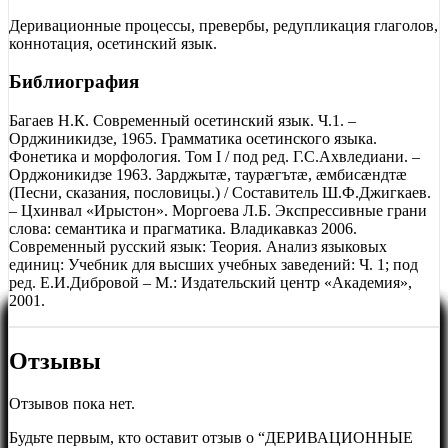
Деривационные процессы, превербы, редупликация глаголов,
коннотация, осетинский язык.
Библиография
Багаев Н.К. Современный осетинский язык. Ч.1. –
Орджиникидзе, 1965. Грамматика осетинского языка.
Фонетика и морфология. Том I / под ред. Г.С.Ахвледиани. –
Орджоникидзе 1963. Зарджытæ, таурæгътæ, æмбисæндтæ
(Песни, сказания, пословицы.) / Составитель Ш.Ф.Джигкаев.
– Цхинвал «Ирыстон». Моргоева Л.Б. Экспрессивные грани
слова: семантика и прагматика. Владикавказ 2006.
Современный русский язык: Теория. Анализ языковых
единиц: Учебник для высших учебных заведений: Ч. 1; под
ред. Е.И.Дибровой – М.: Издательский центр «Академия»,
2001.
Отзывы
Отзывов пока нет.
Будьте первым, кто оставит отзыв о “ДЕРИВАЦИОННЫЕ