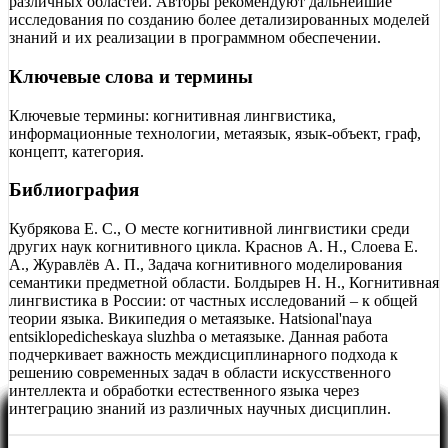
различных областей. Авторы рекомендуют дальнейшие
исследования по созданию более детализированных моделей
знаний и их реализации в программном обеспечении.
Ключевые слова и термины
Ключевые термины: когнитивная лингвистика,
информационные технологии, метаязык, язык-объект, граф,
концепт, категория.
Библиография
Кубрякова Е. С., О месте когнитивной лингвистики среди
других наук когнитивного цикла. Краснов А. Н., Слоева Е.
А., Журавлёв А. П., Задача когнитивного моделирования
семантики предметной области. Болдырев Н. Н., Когнитивная
лингвистика в России: от частных исследований – к общей
теории языка. Википедия о метаязыке. Нatsional'naya
entsiklopedicheskaya sluzhba о метаязыке. Данная работа
подчеркивает важность междисциплинарного подхода к
решению современных задач в области искусственного
интеллекта и обработки естественного языка через
интеграцию знаний из различных научных дисциплин.