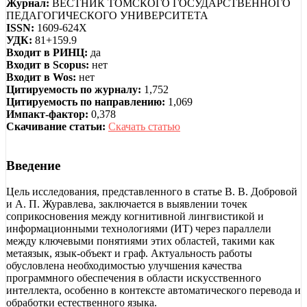
Журнал:
ВЕСТНИК ТОМСКОГО ГОСУДАРСТВЕННОГО
ПЕДАГОГИЧЕСКОГО УНИВЕРСИТЕТА
ISSN:
1609-624X
УДК:
81+159.9
Входит в РИНЦ:
да
Входит в Scopus:
нет
Входит в Wos:
нет
Цитируемость по журналу:
1,752
Цитируемость по направлению:
1,069
Импакт-фактор:
0,378
Скачивание статьи:
Скачать статью
Введение
Цель исследования, представленного в статье В. В. Добровой
и А. П. Журавлева, заключается в выявлении точек
соприкосновения между когнитивной лингвистикой и
информационными технологиями (ИТ) через параллели
между ключевыми понятиями этих областей, такими как
метаязык, язык-объект и граф. Актуальность работы
обусловлена необходимостью улучшения качества
программного обеспечения в области искусственного
интеллекта, особенно в контексте автоматического перевода и
обработки естественного языка.