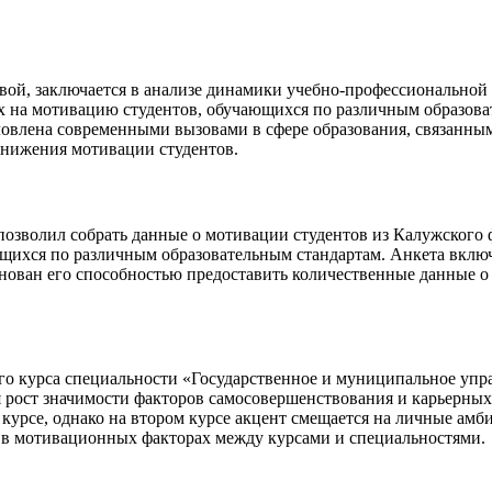
вой, заключается в анализе динамики учебно-профессиональной 
 на мотивацию студентов, обучающихся по различным образоват
ловлена современными вызовами в сфере образования, связанны
снижения мотивации студентов.
 позволил собрать данные о мотивации студентов из Калужского
щихся по различным образовательным стандартам. Анкета включа
нован его способностью предоставить количественные данные о
ого курса специальности «Государственное и муниципальное уп
тся рост значимости факторов самосовершенствования и карьер
урсе, однако на втором курсе акцент смещается на личные амби
 в мотивационных факторах между курсами и специальностями.