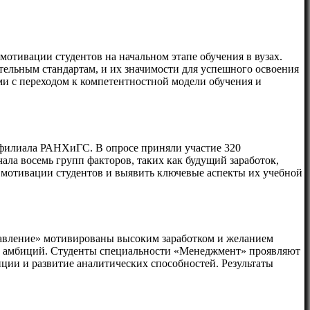
мотивации студентов на начальном этапе обучения в вузах.
ельным стандартам, и их значимости для успешного освоения
ми с переходом к компетентностной модели обучения и
 филиала РАНХиГС. В опросе приняли участие 320
ла восемь групп факторов, таких как будущий заработок,
 мотивации студентов и выявить ключевые аспекты их учебной
равление» мотивированы высоким заработком и желанием
ных амбиций. Студенты специальности «Менеджмент» проявляют
ции и развитие аналитических способностей. Результаты