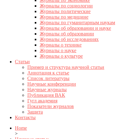
Журналы по экономике
Журналы по социологии
Журналы политические
Журналы по медицине
Журналы по гуманитарным наукам
Журналы об образовании и науке
Журналы об образовании
Журналы об исследованиях
Журналы о технике
Журналы о науке
Журналы о культуре
Статьи
Пример и структура научной статьи
Аннотация к статье
Список литературы
Научные конференции
Научные журналы
Публикация ВАК
Гугл академия
Показатели журналов
Защита
Контакты
Home
>