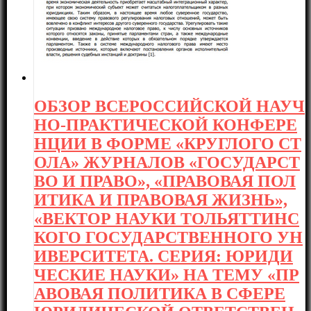
ОБЗОР ВСЕРОССИЙСКОЙ НАУЧ
НО-ПРАКТИЧЕСКОЙ КОНФЕРЕ
НЦИИ В ФОРМЕ «КРУГЛОГО СТ
ОЛА» ЖУРНАЛОВ «ГОСУДАРСТ
ВО И ПРАВО», «ПРАВОВАЯ ПОЛ
ИТИКА И ПРАВОВАЯ ЖИЗНЬ»,
«ВЕКТОР НАУКИ ТОЛЬЯТТИНС
КОГО ГОСУДАРСТВЕННОГО УН
ИВЕРСИТЕТА. СЕРИЯ: ЮРИДИ
ЧЕСКИЕ НАУКИ» НА ТЕМУ «ПР
АВОВАЯ ПОЛИТИКА В СФЕРЕ