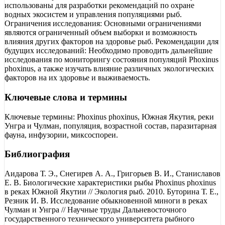
использованы для разработки рекомендаций по охране
водных экосистем и управления популяциями рыб.
Ограничения исследования: Основными ограничениями
являются ограниченный объем выборки и возможность
влияния других факторов на здоровье рыб. Рекомендации для
будущих исследований: Необходимо проводить дальнейшие
исследования по мониторингу состояния популяций Phoxinus
phoxinus, а также изучать влияние различных экологических
факторов на их здоровье и выживаемость.
Ключевые слова и термины
Ключевые термины: Phoxinus phoxinus, Южная Якутия, реки
Унгра и Чулман, популяция, возрастной состав, паразитарная
фауна, инфузории, миксоспореи.
Библиография
Аидарова Т. Э., Снегирев А. А., Григорьев В. И., Станиславов
Е. В. Биологические характеристики рыбы Phoxinus phoxinus
в реках Южной Якутии // Экология рыб. 2010. Буторина Т. Е.,
Резник И. В. Исследование обыкновенной миноги в реках
Чулман и Унгра // Научные труды Дальневосточного
государственного технического университета рыбного