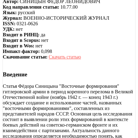
Автор:
СИНИЦЫН ФЁДОР ЛЕОНИДОВИЧ
Код направления статьи:
10.77.00
Язык:
русский
Журнал:
ВОЕННО-ИСТОРИЧЕСКИЙ ЖУРНАЛ
ISSN:
0321-0626
УДК:
нет
Входит в РИНЦ:
да
Входит в Scopus:
нет
Входит в Wos:
нет
Импакт-фактор:
0,098
Скачивание статьи:
Скачать статью
Введение
Статья Фёдора Синицына "Восточные формирования"
гитлеровской армии в период коренного перелома в Великой
Отечественной войне (ноябрь 1942 г. — конец 1943 г.)
обсуждает создание и использование частей, названных
"восточными формированиями", составленных из
представителей народов СССР. Основная цель исследования
состоит в выявлении роли этих формирований в контексте
боевых действий на советско-германском фронте и их
взаимодействии с партизанами. Актуальность данного
исследования определяется необходимостью понять, как