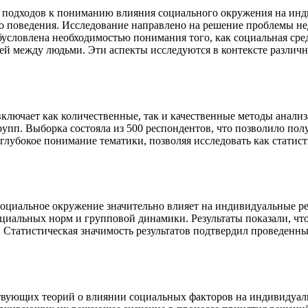
х подходов к пониманию влияния социального окружения на инд
о поведения. Исследование направлено на решение проблемы н
условлена необходимостью понимания того, как социальная сред
ей между людьми. Эти аспекты исследуются в контексте различ
ючает как количественные, так и качественные методы анализа
упп. Выборка состояла из 500 респондентов, что позволило пол
глубокое понимание тематики, позволяя исследовать как стати
социальное окружение значительно влияет на индивидуальные р
социальных норм и групповой динамики. Результаты показали, ч
 Статистическая значимость результатов подтвердил проведенн
твующих теорий о влиянии социальных факторов на индивидуал