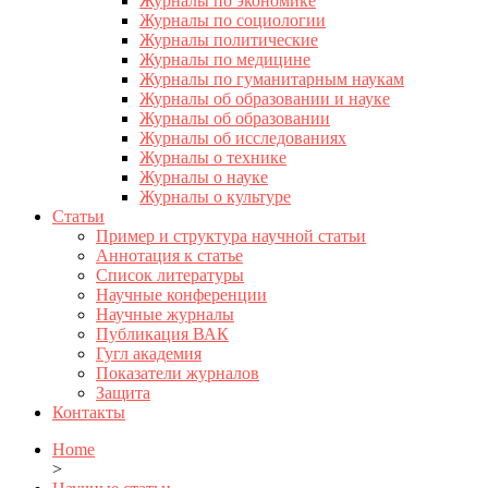
Журналы по экономике
Журналы по социологии
Журналы политические
Журналы по медицине
Журналы по гуманитарным наукам
Журналы об образовании и науке
Журналы об образовании
Журналы об исследованиях
Журналы о технике
Журналы о науке
Журналы о культуре
Статьи
Пример и структура научной статьи
Аннотация к статье
Список литературы
Научные конференции
Научные журналы
Публикация ВАК
Гугл академия
Показатели журналов
Защита
Контакты
Home
>