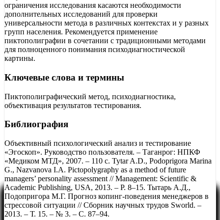
ограничения исследования касаются необходимости
дополнительных исследований для проверки
универсальности метода в различных контекстах и у разных
групп населения. Рекомендуется применение
пиктополиграфии в сочетании с традиционными методами
для полноценного понимания психодиагностической
картины.
Ключевые слова и термины
Пиктополиграфический метод, психодиагностика,
объективация результатов тестирования.
Библиография
Объективный психологический анализ и тестирование
«Эгоскоп». Руководство пользователя. – Таганрог: НПКФ
«Медиком МТД», 2007. – 110 с. Tytar A.D., Podoprigora Marina
G., Nazvanova I.A. Pictopolygraphy as a method of future
managers’ personality assessment // Management: Scientific &
Academic Publishing, USA, 2013. – Р. 8–15. Тытарь А.Д.,
Подопригора М.Г. Прогноз копинг-поведения менеджеров в
стрессовой ситуации // Сборник научных трудов Sworld. –
2013. – Т. 15. – № 3. – С. 87–94.