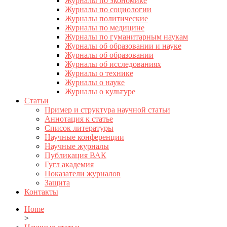
Журналы по экономике
Журналы по социологии
Журналы политические
Журналы по медицине
Журналы по гуманитарным наукам
Журналы об образовании и науке
Журналы об образовании
Журналы об исследованиях
Журналы о технике
Журналы о науке
Журналы о культуре
Статьи
Пример и структура научной статьи
Аннотация к статье
Список литературы
Научные конференции
Научные журналы
Публикация ВАК
Гугл академия
Показатели журналов
Защита
Контакты
Home
>