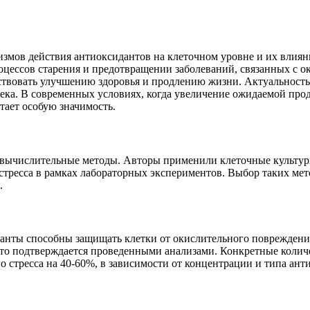
низмов действия антиоксидантов на клеточном уровне и их влиян
роцессов старения и предотвращении заболеваний, связанных с
бствовать улучшению здоровья и продлению жизни. Актуальност
века. В современных условиях, когда увеличение ожидаемой про
тает особую значимость.
и вычислительные методы. Авторы применили клеточные культур
стресса в рамках лабораторных экспериментов. Выбор таких ме
.
анты способны защищать клетки от окислительного повреждени
что подтверждается проведенными анализами. Конкретные коли
 стресса на 40-60%, в зависимости от концентрации и типа ант