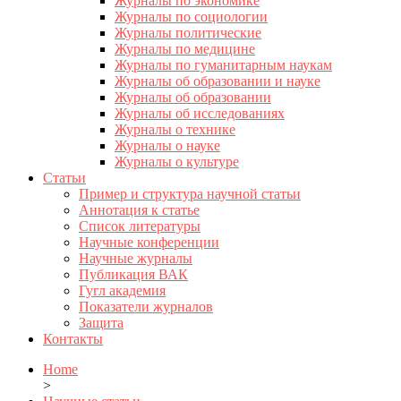
Журналы по экономике
Журналы по социологии
Журналы политические
Журналы по медицине
Журналы по гуманитарным наукам
Журналы об образовании и науке
Журналы об образовании
Журналы об исследованиях
Журналы о технике
Журналы о науке
Журналы о культуре
Статьи
Пример и структура научной статьи
Аннотация к статье
Список литературы
Научные конференции
Научные журналы
Публикация ВАК
Гугл академия
Показатели журналов
Защита
Контакты
Home
>