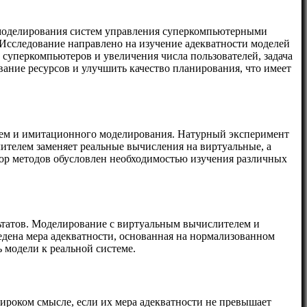
тв моделирования систем управления суперкомпьютерными
Исследование направлено на изучение адекватности моделей
 суперкомпьютеров и увеличения числа пользователей, задача
ание ресурсов и улучшить качество планирования, что имеет
лем и имитационного моделирования. Натурный эксперимент
ителем заменяет реальные вычисления на виртуальные, а
ор методов обусловлен необходимостью изучения различных
ьтатов. Моделирование с виртуальным вычислителем и
едена мера адекватности, основанная на нормализованном
 модели к реальной системе.
ироком смысле, если их мера адекватности не превышает