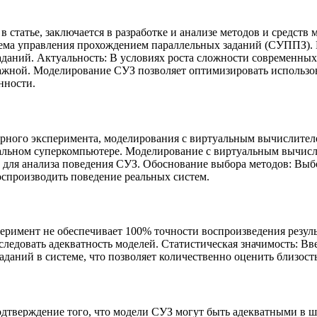
в статье, заключается в разработке и анализе методов и средс
тема управления прохождением параллельных заданий (СУППЗ). 
аданий. Актуальность: В условиях роста сложности современных
ажной. Моделирование СУЗ позволяет оптимизировать использов
нности.
урного эксперимента, моделирования с виртуальным вычислите
еальном суперкомпьютере. Моделирование с виртуальным вычисл
для анализа поведения СУЗ. Обоснование выбора методов: Выб
оспроизводить поведение реальных систем.
перимент не обеспечивает 100% точности воспроизведения резул
едовать адекватность моделей. Статистическая значимость: Вв
аний в системе, что позволяет количественно оценить близость
одтверждение того, что модели СУЗ могут быть адекватными в ш