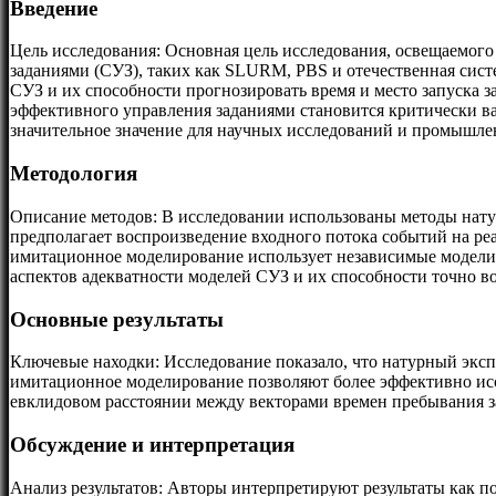
Введение
Цель исследования: Основная цель исследования, освещаемого 
заданиями (СУЗ), таких как SLURM, PBS и отечественная сис
СУЗ и их способности прогнозировать время и место запуска з
эффективного управления заданиями становится критически в
значительное значение для научных исследований и промышле
Методология
Описание методов: В исследовании использованы методы нат
предполагает воспроизведение входного потока событий на р
имитационное моделирование использует независимые модели 
аспектов адекватности моделей СУЗ и их способности точно в
Основные результаты
Ключевые находки: Исследование показало, что натурный экс
имитационное моделирование позволяют более эффективно иссл
евклидовом расстоянии между векторами времен пребывания зад
Обсуждение и интерпретация
Анализ результатов: Авторы интерпретируют результаты как п