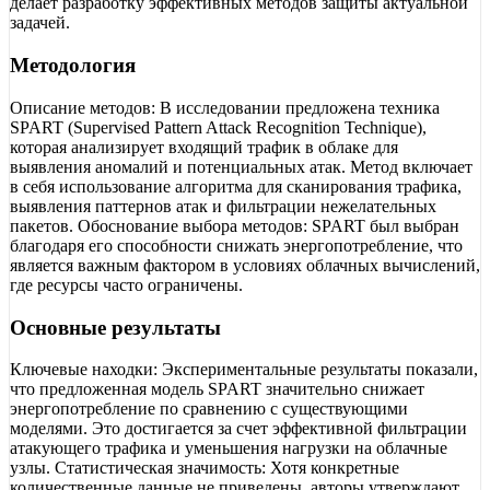
делает разработку эффективных методов защиты актуальной
задачей.
Методология
Описание методов: В исследовании предложена техника
SPART (Supervised Pattern Attack Recognition Technique),
которая анализирует входящий трафик в облаке для
выявления аномалий и потенциальных атак. Метод включает
в себя использование алгоритма для сканирования трафика,
выявления паттернов атак и фильтрации нежелательных
пакетов. Обоснование выбора методов: SPART был выбран
благодаря его способности снижать энергопотребление, что
является важным фактором в условиях облачных вычислений,
где ресурсы часто ограничены.
Основные результаты
Ключевые находки: Экспериментальные результаты показали,
что предложенная модель SPART значительно снижает
энергопотребление по сравнению с существующими
моделями. Это достигается за счет эффективной фильтрации
атакующего трафика и уменьшения нагрузки на облачные
узлы. Статистическая значимость: Хотя конкретные
количественные данные не приведены, авторы утверждают,