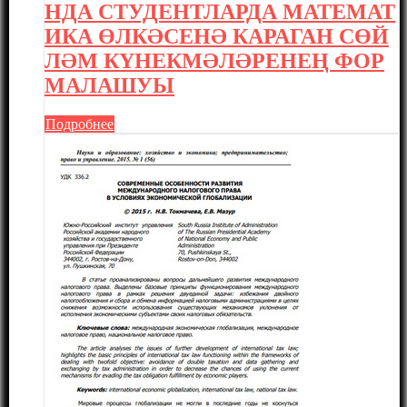
НДА СТУДЕНТЛАРДА МАТЕМАТ
ИКА ӨЛКӘСЕНӘ КАРАГАН СӨЙ
ЛӘМ КҮНЕКМӘЛӘРЕНЕҢ ФОР
МАЛАШУЫ
Подробнее