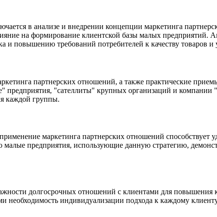
лючается в анализе и внедрении концепции маркетинга партнерс
влияние на формирование клиентской базы малых предприятий. А
 и повышению требований потребителей к качеству товаров и у
аркетинга партнерских отношений, а также практические прием
" предприятия, "сателлиты" крупных организаций и компании "
я каждой группы.
 применение маркетинга партнерских отношений способствует 
что малые предприятия, использующие данную стратегию, демонс
важности долгосрочных отношений с клиентами для повышения 
и необходимость индивидуализации подхода к каждому клиенту