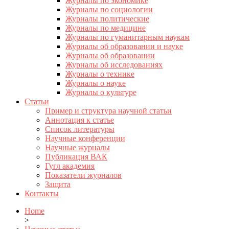
Журналы по экономике
Журналы по социологии
Журналы политические
Журналы по медицине
Журналы по гуманитарным наукам
Журналы об образовании и науке
Журналы об образовании
Журналы об исследованиях
Журналы о технике
Журналы о науке
Журналы о культуре
Статьи
Пример и структура научной статьи
Аннотация к статье
Список литературы
Научные конференции
Научные журналы
Публикация ВАК
Гугл академия
Показатели журналов
Защита
Контакты
Home
>