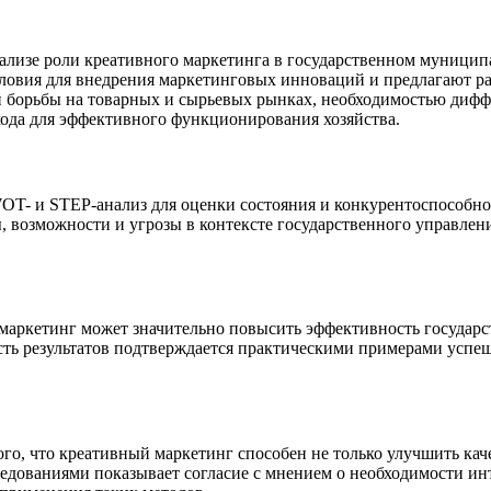
 анализе роли креативного маркетинга в государственном муниц
словия для внедрения маркетинговых инноваций и предлагают р
й борьбы на товарных и сырьевых рынках, необходимостью диф
дхода для эффективного функционирования хозяйства.
WOT- и STEP-анализ для оценки состояния и конкурентоспособно
, возможности и угрозы в контексте государственного управлени
маркетинг может значительно повысить эффективность государст
ть результатов подтверждается практическими примерами успе
го, что креативный маркетинг способен не только улучшить каче
едованиями показывает согласие с мнением о необходимости ин