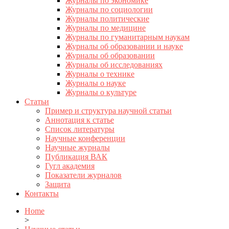
Журналы по экономике
Журналы по социологии
Журналы политические
Журналы по медицине
Журналы по гуманитарным наукам
Журналы об образовании и науке
Журналы об образовании
Журналы об исследованиях
Журналы о технике
Журналы о науке
Журналы о культуре
Статьи
Пример и структура научной статьи
Аннотация к статье
Список литературы
Научные конференции
Научные журналы
Публикация ВАК
Гугл академия
Показатели журналов
Защита
Контакты
Home
>