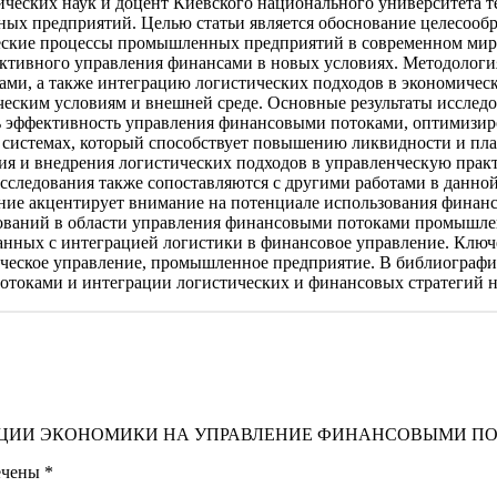
мических наук и доцент Киевского национального университета т
х предприятий. Целью статьи является обоснование целесообра
ские процессы промышленных предприятий в современном мире 
ективного управления финансами в новых условиях. Методолог
ами, а также интеграцию логистических подходов в экономичес
ским условиям и внешней среде. Основные результаты исследо
ффективность управления финансовыми потоками, оптимизирова
 системах, который способствует повышению ликвидности и пл
ития и внедрения логистических подходов в управленческую прак
сследования также сопоставляются с другими работами в данной
ние акцентирует внимание на потенциале использования финанс
дований в области управления финансовыми потоками промышле
занных с интеграцией логистики в финансовое управление. Ключ
ическое управление, промышленное предприятие. В библиографи
отоками и интеграции логистических и финансовых стратегий
ЛОГИСТИЗАЦИИ ЭКОНОМИКИ НА УПРАВЛЕНИЕ ФИНАНСОВЫ
ечены
*