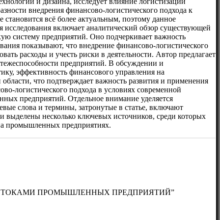
ехнологий и дизайна, исследует влияние логистизации
зности внедрения финансово-логистического подхода к
становится всё более актуальным, поэтому данное
ия исследования включает аналитический обзор существующей
кую систему предприятий. Оно подчеркивает важность
вания показывают, что внедрение финансово-логистического
ть расходы и учесть риски в деятельности. Автор предлагает
атежеспособности предприятий. В обсуждении и
тику, эффективность финансового управления на
 области, что подтверждает важность развития и применения
ово-логистического подхода в условиях современной
нных предприятий. Отдельное внимание уделяется
евые слова и термины, затронутые в статье, включают
и выделены несколько ключевых источников, среди которых
 на промышленных предприятиях.
МИ ПОТОКАМИ ПРОМЫШЛЕННЫХ ПРЕДПРИЯТИЙ”