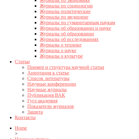
Журналы по экономике
Журналы по социологии
Журналы политические
Журналы по медицине
Журналы по гуманитарным наукам
Журналы об образовании и науке
Журналы об образовании
Журналы об исследованиях
Журналы о технике
Журналы о науке
Журналы о культуре
Статьи
Пример и структура научной статьи
Аннотация к статье
Список литературы
Научные конференции
Научные журналы
Публикация ВАК
Гугл академия
Показатели журналов
Защита
Контакты
Home
>