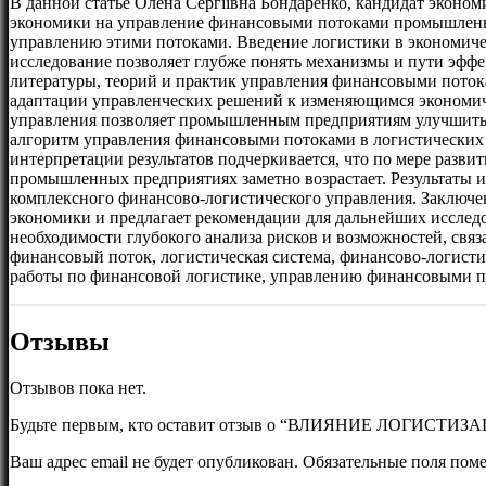
В данной статье Олена Сергіївна Бондаренко, кандидат эконо
экономики на управление финансовыми потоками промышленны
управлению этими потоками. Введение логистики в экономиче
исследование позволяет глубже понять механизмы и пути эфф
литературы, теорий и практик управления финансовыми поток
адаптации управленческих решений к изменяющимся экономиче
управления позволяет промышленным предприятиям улучшить э
алгоритм управления финансовыми потоками в логистических
интерпретации результатов подчеркивается, что по мере разв
промышленных предприятиях заметно возрастает. Результаты и
комплексного финансово-логистического управления. Заключе
экономики и предлагает рекомендации для дальнейших иссле
необходимости глубокого анализа рисков и возможностей, свя
финансовый поток, логистическая система, финансово-логист
работы по финансовой логистике, управлению финансовыми п
Отзывы
Отзывов пока нет.
Будьте первым, кто оставит отзыв о “ВЛИЯНИЕ 
Ваш адрес email не будет опубликован.
Обязательные поля пом