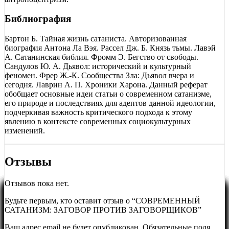
Библиография
Бартон Б. Тайная жизнь сатаниста. Авторизованная
биография Антона Ла Вэя. Рассел Дж. Б. Князь тьмы. Лавэй
А. Сатанинская библия. Фромм Э. Бегство от свободы.
Сандулов Ю. А. Дьявол: исторический и культурный
феномен. Фрер Ж.-К. Сообщества Зла: Дьявол вчера и
сегодня. Лаврин А. П. Хроники Харона. Данный реферат
обобщает основные идеи статьи о современном сатанизме,
его природе и последствиях для адептов данной идеологии,
подчеркивая важность критического подхода к этому
явлению в контексте современных социокультурных
изменений.
Отзывы
Отзывов пока нет.
Будьте первым, кто оставит отзыв о “СОВРЕМЕННЫЙ
САТАНИЗМ: ЗАГОВОР ПРОТИВ ЗАГОВОРЩИКОВ”
Ваш адрес email не будет опубликован.
Обязательные поля