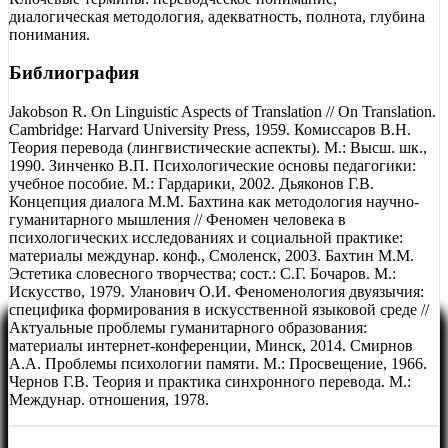
диалогическая методология, адекватность, полнота, глубина
понимания.
Библиография
Jakobson R. On Linguistic Aspects of Translation // On Translation.
Cambridge: Harvard University Press, 1959. Комиссаров В.Н.
Теория перевода (лингвистические аспекты). М.: Высш. шк.,
1990. Зинченко В.П. Психологические основы педагогики:
учебное пособие. М.: Гардарики, 2002. Дьяконов Г.В.
Концепция диалога М.М. Бахтина как методология научно-
гуманитарного мышления // Феномен человека в
психологических исследованиях и социальной практике:
материалы междунар. конф., Смоленск, 2003. Бахтин М.М.
Эстетика словесного творчества; сост.: С.Г. Бочаров. М.:
Искусство, 1979. Уланович О.И. Феноменология двуязычия:
специфика формирования в искусственной языковой среде //
Актуальные проблемы гуманитарного образования:
материалы интернет-конференции, Минск, 2014. Смирнов
А.А. Проблемы психологии памяти. М.: Просвещение, 1966.
Чернов Г.В. Теория и практика синхронного перевода. М.:
Междунар. отношения, 1978.