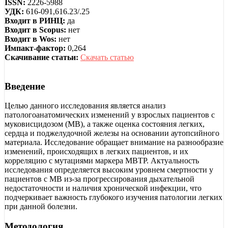
ISSN:
2226-5988
УДК:
616-091,616.23/.25
Входит в РИНЦ:
да
Входит в Scopus:
нет
Входит в Wos:
нет
Импакт-фактор:
0,264
Скачивание статьи:
Скачать статью
Введение
Целью данного исследования является анализ
патологоанатомических изменений у взрослых пациентов с
муковисцидозом (МВ), а также оценка состояния легких,
сердца и поджелудочной железы на основании аутопсийного
материала. Исследование обращает внимание на разнообразие
изменений, происходящих в легких пациентов, и их
корреляцию с мутациями маркера МВТР. Актуальность
исследования определяется высоким уровнем смертности у
пациентов с МВ из-за прогрессирования дыхательной
недостаточности и наличия хронической инфекции, что
подчеркивает важность глубокого изучения патологии легких
при данной болезни.
Методология