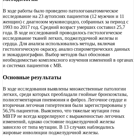
В ходе работы было проведено патологоанатомическое
исследование на 23 аутопсиях пациентов (12 мужчин и 11
женщин) с диагнозом муковисцидоз, собранных за период с
1993 по 2017 год. Средний возраст умерших составил 25,7
года. В ходе исследований проводилось гистологическое
исследование тканей легких, поджелудочной железы и
сердца. Для анализа использовались методы, включая
гистологическую окраску, анализ спирометрических данных
и эхокардиографии. Выбор методов был обоснован
необходимостью комплексного изучения изменений в органах
и системах пациентов с МВ.
Основные результаты
В ходе исследования выявлены множественные патологии
легких, среди которых преобладали гнойные бронхоэктазы,
полисегментарная пневмония и фиброз. Легочное сердце и
вторичная легочная гипертензия были зарегистрированы у
56,5% пациентов. Выяснено, что тяжелые мутации гена
МВТР не всегда коррелируют с выраженностью легочных
изменений, однако состояние поджелудочной железы
зависело от типа мутации. В 13 случаях наблюдались
жировые инволюции поджелудочной железы.