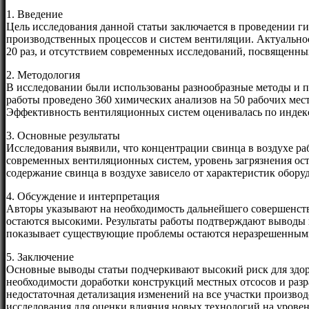
1. Введение
Цель исследования данной статьи заключается в проведении г
производственных процессов и систем вентиляции. Актуальнос
20 раз, и отсутствием современных исследований, посвященны
2. Методология
В исследовании были использованы разнообразные методы и по
работы проведено 360 химических анализов на 50 рабочих мес
Эффективность вентиляционных систем оценивалась по индек
3. Основные результаты
Исследования выявили, что концентрации свинца в воздухе ра
современных вентиляционных систем, уровень загрязнения оста
содержание свинца в воздухе зависело от характеристик обор
4. Обсуждение и интерпретация
Авторы указывают на необходимость дальнейшего совершенств
остаются высокими. Результаты работы подтверждают выводы 
показывает существующие проблемы остаются неразрешенным
5. Заключение
Основные выводы статьи подчеркивают высокий риск для здоро
необходимости доработки конструкций местных отсосов и раз
недостаточная детализация изменений на все участки произво
исследования для оценки влияния новых технологий на уровен