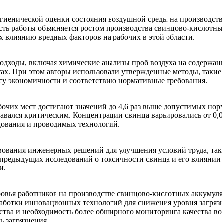
игиенической оценки состояния воздушной среды на производст
ть работы объясняется ростом производства свинцово-кислотных
х влиянию вредных факторов на рабочих в этой области.
дходы, включая химические анализы проб воздуха на содержани
тах. При этом авторы использовали утвержденные методы, таки
су экономичности и соответствию нормативные требования.
бочих мест достигают значений до 4,6 раз выше допустимых нор
вался критическим. Концентрации свинца варьировались от 0,045
удования и проводимых технологий.
ования инженерных решений для улучшения условий труда, так 
предыдущих исследований о токсичности свинца и его влиянии 
и.
вья работников на производстве свинцово-кислотных аккумулят
работки инновационных технологий для снижения уровня загряз
дства и необходимость более обширного мониторинга качества 
ь загрязнения.