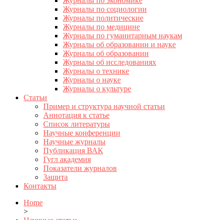
Журналы по экономике
Журналы по социологии
Журналы политические
Журналы по медицине
Журналы по гуманитарным наукам
Журналы об образовании и науке
Журналы об образовании
Журналы об исследованиях
Журналы о технике
Журналы о науке
Журналы о культуре
Статьи
Пример и структура научной статьи
Аннотация к статье
Список литературы
Научные конференции
Научные журналы
Публикация ВАК
Гугл академия
Показатели журналов
Защита
Контакты
Home
>