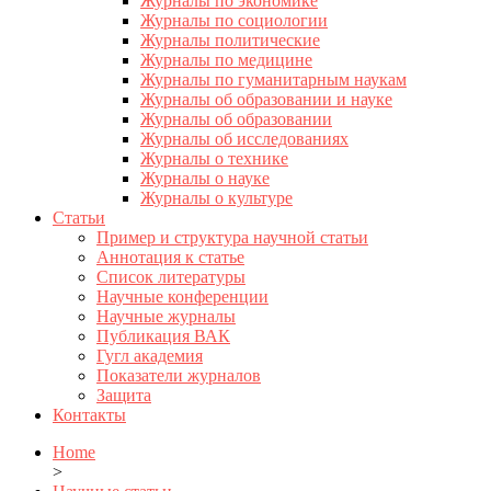
Журналы по экономике
Журналы по социологии
Журналы политические
Журналы по медицине
Журналы по гуманитарным наукам
Журналы об образовании и науке
Журналы об образовании
Журналы об исследованиях
Журналы о технике
Журналы о науке
Журналы о культуре
Статьи
Пример и структура научной статьи
Аннотация к статье
Список литературы
Научные конференции
Научные журналы
Публикация ВАК
Гугл академия
Показатели журналов
Защита
Контакты
Home
>