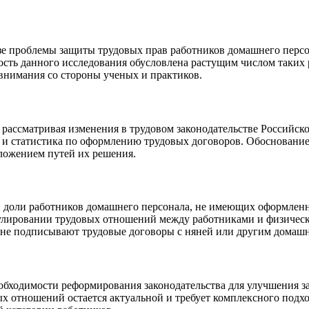
лизе проблемы защиты трудовых прав работников домашнего персо
ть данного исследования обусловлена растущим числом таких 
 внимания со стороны ученых и практиков.
рассматривая изменения в трудовом законодательстве Российск
а и статистика по оформлению трудовых договоров. Обоснование
ложением путей их решения.
доли работников домашнего персонала, не имеющих оформленны
улировании трудовых отношений между работниками и физически
е не подписывают трудовые договоры с няней или другим домаш
еобходимости реформирования законодательства для улучшения
х отношений остается актуальной и требует комплексного подхо