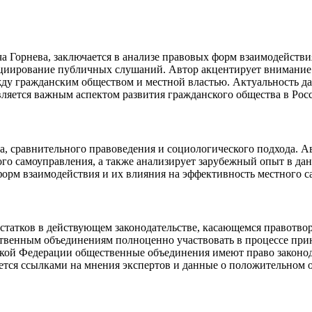
ча Горнева, заключается в анализе правовых форм взаимодейств
ициирование публичных слушаний. Автор акцентирует внимание 
ежду гражданским обществом и местной властью. Актуальность 
вляется важным аспектом развития гражданского общества в Рос
а, сравнительного правоведения и социологического подхода. 
о самоуправления, а также анализирует зарубежный опыт в дан
орм взаимодействия и их влияния на эффективность местного с
татков в действующем законодательстве, касающемся правотво
ственным объединениям полноценно участвовать в процессе прин
йской Федерации общественные объединения имеют право законод
дается ссылками на мнения экспертов и данные о положительном