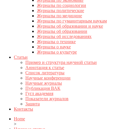
Журналы по экономике
Журналы по социологии
Журналы политические
Журналы по медицине
Журналы по гуманитарным наукам
Журналы об образовании и науке
Журналы об образовании
Журналы об исследованиях
Журналы о технике
Журналы о науке
Журналы о культуре
Статьи
Пример и структура научной статьи
Аннотация к статье
Список литературы
Научные конференции
Научные журналы
Публикация ВАК
Гугл академия
Показатели журналов
Защита
Контакты
Home
>