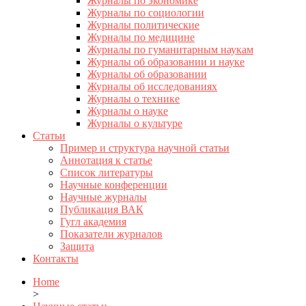
Журналы по экономике
Журналы по социологии
Журналы политические
Журналы по медицине
Журналы по гуманитарным наукам
Журналы об образовании и науке
Журналы об образовании
Журналы об исследованиях
Журналы о технике
Журналы о науке
Журналы о культуре
Статьи
Пример и структура научной статьи
Аннотация к статье
Список литературы
Научные конференции
Научные журналы
Публикация ВАК
Гугл академия
Показатели журналов
Защита
Контакты
Home
>