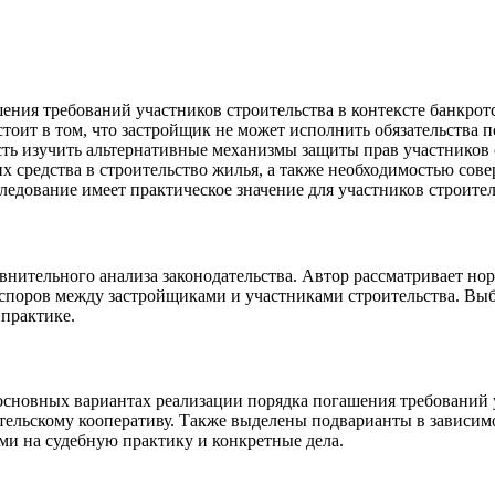
ения требований участников строительства в контексте банкротс
стоит в том, что застройщик не может исполнить обязательства 
ость изучить альтернативные механизмы защиты прав участников 
 средства в строительство жилья, а также необходимостью сове
ледование имеет практическое значение для участников строите
нительного анализа законодательства. Автор рассматривает нор
 споров между застройщиками и участниками строительства. Вы
практике.
сновных вариантах реализации порядка погашения требований у
ельскому кооперативу. Также выделены подварианты в зависимо
ми на судебную практику и конкретные дела.