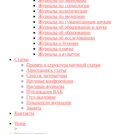
Журналы по экономике
Журналы по социологии
Журналы политические
Журналы по медицине
Журналы по гуманитарным наукам
Журналы об образовании и науке
Журналы об образовании
Журналы об исследованиях
Журналы о технике
Журналы о науке
Журналы о культуре
Статьи
Пример и структура научной статьи
Аннотация к статье
Список литературы
Научные конференции
Научные журналы
Публикация ВАК
Гугл академия
Показатели журналов
Защита
Контакты
Home
>