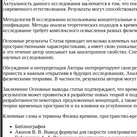
Актуальность данного исследования заключается в том, что п
современного естествознания. Результаты могут способствоват
Методология В исследовании использованы концептуальные и 
унификации. Методы анализа теоретических подходов к времен
исследование требует комплексного осмысления разных физичес
Основные результаты Статья приводит несколько ключевых нах
пространственными характеристиками, а имеет свою уникаль
и это течение автор описывает как анизотропное свойство. С
научных исследованиях.
Обсуждение и интерпретация Авторы интерпретируют свои рез
привести к важным открытиям в будущих исследованиях. Ана
физическими теориями. В частности, результаты авторов могу
Заключение Основные выводы статьи подтверждают, что время,
результатов может проявиться в разработке новых теорий и п
разработанности некоторых предложенных концепций, а также
теории временных пространств и их влияния на углубленное 
Ключевые слова и термины Физика времени, пространство-вре
Библиография
Акопов В. В. Вывод формулы для скорости электромагнитно