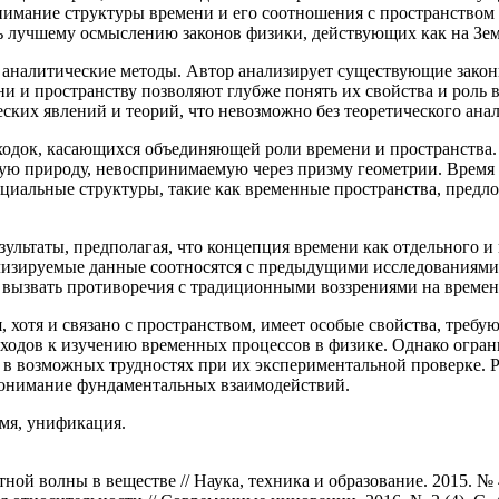
онимание структуры времени и его соотношения с пространством
ь лучшему осмыслению законов физики, действующих как на Земл
аналитические методы. Автор анализирует существующие законы
и и пространству позволяют глубже понять их свойства и роль в
ких явлений и теорий, что невозможно без теоретического анал
одок, касающихся объединяющей роли времени и пространства. А
ную природу, невоспринимаемую через призму геометрии. Время
пециальные структуры, такие как временные пространства, пред
ультаты, предполагая, что концепция времени как отдельного 
лизируемые данные соотносятся с предыдущими исследованиям
т вызвать противоречия с традиционными воззрениями на време
 хотя и связано с пространством, имеет особые свойства, треб
одходов к изучению временных процессов в физике. Однако огра
 в возможных трудностях при их экспериментальной проверке. Р
понимание фундаментальных взаимодействий.
мя, унификация.
й волны в веществе // Наука, техника и образование. 2015. № 4 