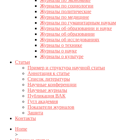
Журналы по экономике
Журналы по социологии
Журналы политические
Журналы по медицине
Журналы по гуманитарным наукам
Журналы об образовании и науке
Журналы об образовании
Журналы об исследованиях
Журналы о технике
Журналы о науке
Журналы о культуре
Статьи
Пример и структура научной статьи
Аннотация к статье
Список литературы
Научные конференции
Научные журналы
Публикация ВАК
Гугл академия
Показатели журналов
Защита
Контакты
Home
>