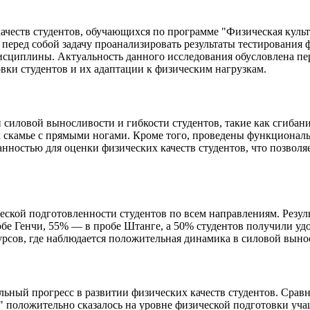
ачеств студентов, обучающихся по программе "Физическая культ
 перед собой задачу проанализировать результаты тестирования 
сциплины. Актуальность данного исследования обусловлена пер
овки студентов и их адаптации к физическим нагрузкам.
силовой выносливости и гибкости студентов, такие как сгибани
а скамье с прямыми ногами. Кроме того, проведены функциональ
нностью для оценки физических качеств студентов, что позволя
еской подготовленности студентов по всем направлениям. Резу
бе Генчи, 55% — в пробе Штанге, а 50% студентов получили удо
 курсов, где наблюдается положительная динамика в силовой вын
ьный прогресс в развитии физических качеств студентов. Срав
" положительно сказалось на уровне физической подготовки уча