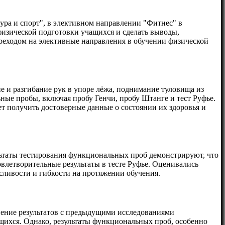
ура и спорт", в элективном направлении "Фитнес" в
физической подготовки учащихся и сделать выводы,
еходом на элективные направления в обучении физической
е и разгибание рук в упоре лёжа, поднимание туловища из
ные пробы, включая пробу Генчи, пробу Штанге и тест Руфье.
ет получить достоверные данные о состоянии их здоровья и
льтаты тестирования функциональных проб демонстрируют, что
влетворительные результаты в тесте Руфье. Оценивались
осливости и гибкости на протяжении обучения.
нение результатов с предыдущими исследованиями
щихся. Однако, результаты функциональных проб, особенно