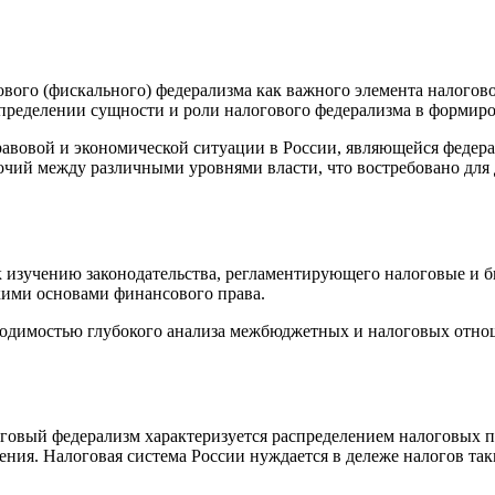
гового (фискального) федерализма как важного элемента налого
определении сущности и роли налогового федерализма в формир
равовой и экономической ситуации в России, являющейся федер
мочий между различными уровнями власти, что востребовано д
к изучению законодательства, регламентирующего налоговые и
кими основами финансового права.
одимостью глубокого анализа межбюджетных и налоговых отнош
логовый федерализм характеризуется распределением налоговы
ления. Налоговая система России нуждается в дележе налогов т