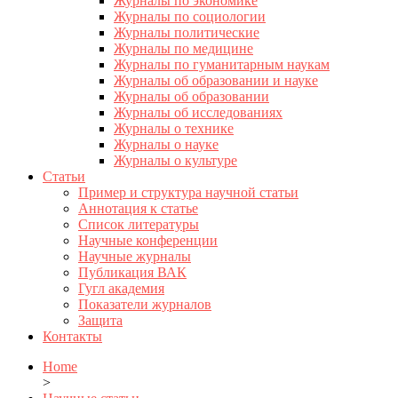
Журналы по экономике
Журналы по социологии
Журналы политические
Журналы по медицине
Журналы по гуманитарным наукам
Журналы об образовании и науке
Журналы об образовании
Журналы об исследованиях
Журналы о технике
Журналы о науке
Журналы о культуре
Статьи
Пример и структура научной статьи
Аннотация к статье
Список литературы
Научные конференции
Научные журналы
Публикация ВАК
Гугл академия
Показатели журналов
Защита
Контакты
Home
>