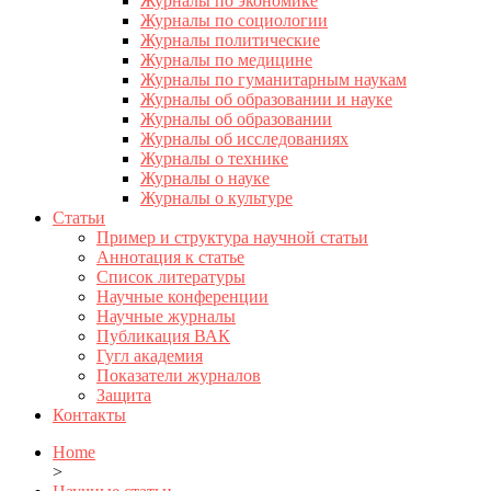
Журналы по экономике
Журналы по социологии
Журналы политические
Журналы по медицине
Журналы по гуманитарным наукам
Журналы об образовании и науке
Журналы об образовании
Журналы об исследованиях
Журналы о технике
Журналы о науке
Журналы о культуре
Статьи
Пример и структура научной статьи
Аннотация к статье
Список литературы
Научные конференции
Научные журналы
Публикация ВАК
Гугл академия
Показатели журналов
Защита
Контакты
Home
>