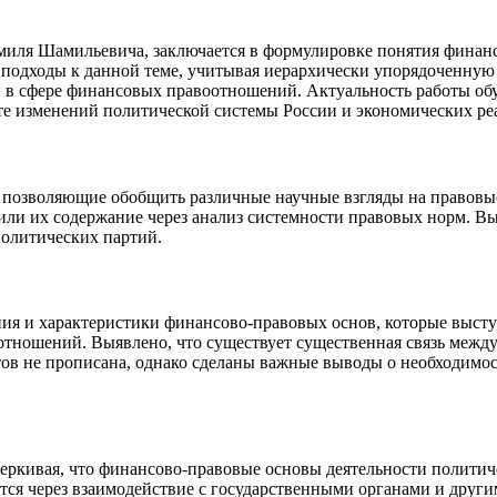
амиля Шамильевича, заключается в формулировке понятия фина
 подходы к данной теме, учитывая иерархически упорядоченную
й в сфере финансовых правоотношений. Актуальность работы о
те изменений политической системы России и экономических ре
, позволяющие обобщить различные научные взгляды на правовы
или их содержание через анализ системности правовых норм. В
олитических партий.
ия и характеристики финансово-правовых основ, которые высту
тношений. Выявлено, что существует существенная связь межд
атов не прописана, однако сделаны важные выводы о необходимо
черкивая, что финансово-правовые основы деятельности политич
ется через взаимодействие с государственными органами и друг