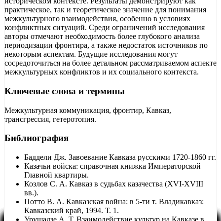
историческом контексте. Результаты демонстрируют как
практическое, так и теоретическое значение для понимания
межкультурного взаимодействия, особенно в условиях
конфликтных ситуаций. Среди ограничений исследования
авторы отмечают необходимость более глубокого анализа
периодизации фронтира, а также недостаток источников по
некоторым аспектам. Будущие исследования могут
сосредоточиться на более детальном рассматриваемом аспекте
межкультурных конфликтов и их социального контекста.
Ключевые слова и термины
Межкультурная коммуникация, фронтир, Кавказ,
трансгрессия, гетеротопия.
Библиография
Баддели Дж. Завоевание Кавказа русскими 1720-1860 гг.
Казачьи войска: справочная книжка Императорской
Главной квартиры.
Козлов С. А. Кавказ в судьбах казачества (XVI-XVIII
вв.).
Потто В. А. Кавказская война: в 5-ти т. Владикавказ:
Кавказский край, 1994. Т. 1.
Урушадзе А. Т. Взаимодействие культур на Кавказе в