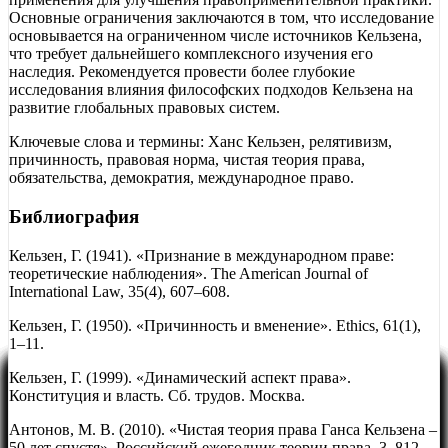
Основные ограничения заключаются в том, что исследование
основывается на ограниченном числе источников Кельзена,
что требует дальнейшего комплексного изучения его
наследия. Рекомендуется провести более глубокие
исследования влияния философских подходов Кельзена на
развитие глобальных правовых систем.
Ключевые слова и термины: Ханс Кельзен, релятивизм,
причинность, правовая норма, чистая теория права,
обязательства, демократия, международное право.
Библиография
Кельзен, Г. (1941). «Признание в международном праве:
теоретические наблюдения». The American Journal of
International Law, 35(4), 607–608.
Кельзен, Г. (1950). «Причинность и вменение». Ethics, 61(1),
1–11.
Кельзен, Г. (1999). «Динамический аспект права».
Конституция и власть. Сб. трудов. Москва.
Антонов, М. В. (2010). «Чистая теория права Ганса Кельзена –
50 лет спустя». Российский ежегодник теории права, 3, 812–