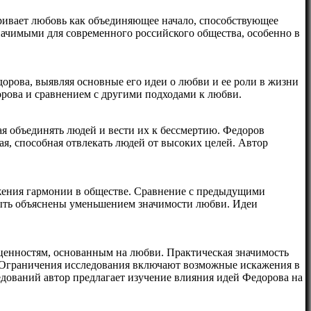
ривает любовь как объединяющее начало, способствующее
начимыми для современного российского общества, особенно в
рова, выявляя основные его идеи о любви и ее роли в жизни
рова и сравнением с другими подходами к любви.
я объединять людей и вести их к бессмертию. Федоров
я, способная отвлекать людей от высоких целей. Автор
ижения гармонии в обществе. Сравнение с предыдущими
 быть объяснены уменьшением значимости любви. Идеи
ценностям, основанным на любви. Практическая значимость
. Ограничения исследования включают возможные искажения в
дований автор предлагает изучение влияния идей Федорова на