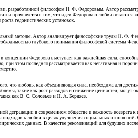
бви, разработанной философом Н. Ф. Федоровым. Автор рассмат
атьи проявляется в том, что идеи Федорова о любви остаются з
 роста гедонистических установок.
льный методы. Автор анализирует философские труды Н. Ф. Федо
необходимостью глубокого понимания философской системы Федо
 в концепции Федорова выступает как важнейшая сила, способна
, при этом последняя рассматривается как негативная и порочна
смертно.
ого, что любовь, как объединяющая сила, необходима для дост
облемы, такие как рост разводов и снижение ценностей, могут
ких как В. С. Соловьев и Н. А. Бердяев.
ой деградации в современном обществе и важность возврата к 
ия подходов к любви в целях улучшения социальных отношений
ирических данных. В качестве рекомендаций для будущих иссле