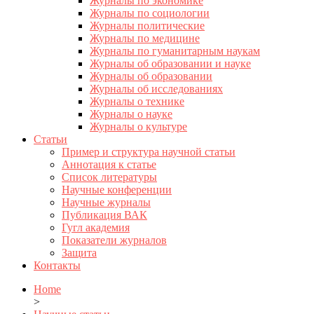
Журналы по экономике
Журналы по социологии
Журналы политические
Журналы по медицине
Журналы по гуманитарным наукам
Журналы об образовании и науке
Журналы об образовании
Журналы об исследованиях
Журналы о технике
Журналы о науке
Журналы о культуре
Статьи
Пример и структура научной статьи
Аннотация к статье
Список литературы
Научные конференции
Научные журналы
Публикация ВАК
Гугл академия
Показатели журналов
Защита
Контакты
Home
>