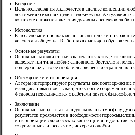
Введение
Цель исследования заключается в анализе концепции лю
достижению высших целей человечества. Актуальность ст
контексте снижения значения духовных аспектов любви и
Методология
В исследовании использованы аналитический и сравните
человека и общества. Выбор таких методов обусловлен 
Основные результаты
Основные находки статьи заключаются в том, что любовь
выделяет три типа любви: сыновнюю, братскую и половую
подчеркивает, что без любви человечество ограничено и 
Обсуждение и интерпретация
Авторы интерпретируют результаты как подтверждение т
исследованиями показывает, что многие современные пр
Федорова перекликаются с работами других философов, та
Заключение
Основные выводы статьи подчеркивают атмосферу духовн
результатов проявляется в необходимости переосмыслен
интерпретации философских концепций и недостаток эмп
современные философские дискурсы о любви.