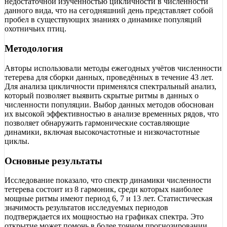
недостаточной изученностью цикличности в численности
данного вида, что на сегодняшний день представляет собой
пробел в существующих знаниях о динамике популяций
охотничьих птиц.
Методология
Авторы использовали методы ежегодных учётов численности
тетерева для сборки данных, проведённых в течение 43 лет.
Для анализа цикличности применялся спектральный анализ,
который позволяет выявить скрытые ритмы в данных о
численности популяции. Выбор данных методов обоснован
их высокой эффективностью в анализе временных рядов, что
позволяет обнаружить гармонические составляющие
динамики, включая высокочастотные и низкочастотные
циклы.
Основные результаты
Исследование показало, что спектр динамики численности
тетерева состоит из 8 гармоник, среди которых наиболее
мощные ритмы имеют период 6, 7 и 13 лет. Статистическая
значимость результатов исследуемых периодов
подтверждается их мощностью на графиках спектра. Это
открытие может помочь в более точном прогнозировании