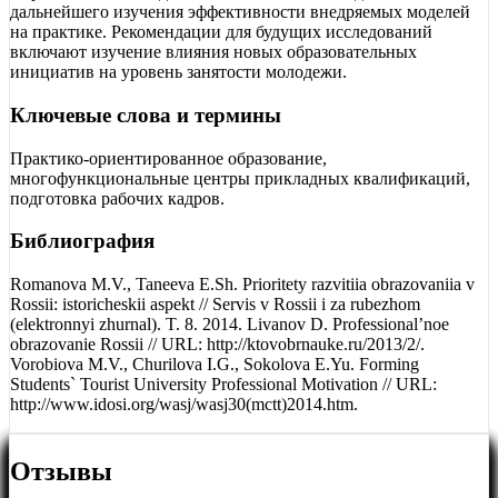
дальнейшего изучения эффективности внедряемых моделей
на практике. Рекомендации для будущих исследований
включают изучение влияния новых образовательных
инициатив на уровень занятости молодежи.
Ключевые слова и термины
Практико-ориентированное образование,
многофункциональные центры прикладных квалификаций,
подготовка рабочих кадров.
Библиография
Romanova M.V., Taneeva E.Sh. Prioritety razvitiia obrazovaniia v
Rossii: istoricheskii aspekt // Servis v Rossii i za rubezhom
(elektronnyi zhurnal). T. 8. 2014. Livanov D. Professional’noe
obrazovanie Rossii // URL: http://ktovobrnauke.ru/2013/2/.
Vorobiova M.V., Churilova I.G., Sokolova E.Yu. Forming
Students` Tourist University Professional Motivation // URL:
http://www.idosi.org/wasj/wasj30(mctt)2014.htm.
Отзывы