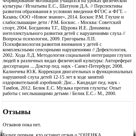
Формирование мотивации учащихся на уроках физической
культуры / Игнатьева Е.С., Шатунов Д.А. // Перспективы
развития образования в условиях введения ФГОС и ФГТ. –
Казань: ООО «Новое знание», 2014. Боскис Р.M. Глухие и
слабослышащие дети / Р.M. Боскис. - Москва: Советский
спорт, 2004. Богданова Т.Г., Щурова И.E. Динамика
интеллектуального развития детей с нарушениями слуха //
Вопросы психологии, 2009. Григорьева Л.П.
Психофизиология развития внимания у детей с
комплексными сенсорными нарушениями // Дефектология,
2002. Хода Л.Д. Методология социальной интеграции глухих
людей в различных видах физической культуры: Автореферат
диссертации ... Доктор пед. наук - Санкт-Петербург, 2008.
Калинчева Ю.К. Коррекция двигательных и функциональных
нарушений слуха детей 12-15 лет в ходе занятий
оздоровительной аэробикой: Дис... Кандидат пед. наук -
Тамбов, 2012. Белик E.С. Музыка против глухоты: Опыт
работы с неслышащими детьми / Белик E.С.- М., 2000.
Отзывы
Отзывов пока нет.
Будьте первым, кто оставит отзыв о “ОЦЕНКА