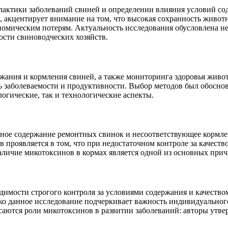
лактики заболеваний свиней и определении влияния условий со
е, акцентирует внимание на том, что высокая сохранность живот
номическим потерям. Актуальность исследования обусловлена 
сти свиноводческих хозяйств.
ржания и кормления свиней, а также мониторинга здоровья живо
нь заболеваемости и продуктивности. Выбор методов был обосно
огические, так и технологические аспекты.
ное содержание ремонтных свинок и несоответствующее кормле
в проявляется в том, что при недостаточном контроле за качест
наличие микотоксинов в кормах является одной из основных прич
димости строгого контроля за условиями содержания и качеств
ко данное исследование подчеркивает важность индивидуальног
аются роли микотоксинов в развитии заболеваний: авторы утве