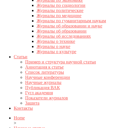
Журналы по экономике
Журналы по социологии
Журналы политические
Журналы по медицине
Журналы по гуманитарным наукам
Журналы об образовании и науке
Журналы об образовании
Журналы об исследованиях
Журналы о технике
Журналы о науке
Журналы о культуре
Статьи
Пример и структура научной статьи
Аннотация к статье
Список литературы
Научные конференции
Научные журналы
Публикация ВАК
Гугл академия
Показатели журналов
Защита
Контакты
Home
>