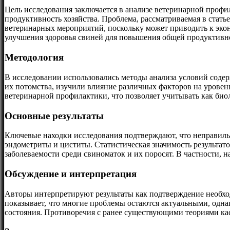
Цель исследования заключается в анализе ветеринарной профи
продуктивность хозяйства. Проблема, рассматриваемая в стать
ветеринарных мероприятий, поскольку может приводить к эко
улучшения здоровья свиней для повышения общей продуктивно
Методология
В исследовании использовались методы анализа условий соде
их потомства, изучили влияние различных факторов на урове
ветеринарной профилактики, что позволяет учитывать как биол
Основные результаты
Ключевые находки исследования подтверждают, что неправиль
эндометриты и циститы. Статистическая значимость результато
заболеваемости среди свиноматок и их поросят. В частности, 
Обсуждение и интерпретация
Авторы интерпретируют результаты как подтверждение необхо
показывает, что многие проблемы остаются актуальными, одна
состояния. Противоречия с ранее существующими теориями кас