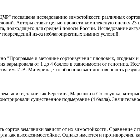
ЦЧР" посвящена исследованию зимостойкости различных сортов 
условий. Авторы ставят целью провести комплексную оценку 23
а, подходящего для средней полосы России. Исследование актуа
у повреждений из-за неблагоприятных зимних условий.
но "Программе и методике сортоизучения плодовых, ягодных и 
ия варьировала от 1 до 4 баллов в зависимости от генотипа. И
тва им. И.В. Мичурина, что обосновывает достоверность результ
земляники, такие как Берегиня, Марышка и Соловушка, которые 
онстрировали существенное подмерзание (4 балла). Значительн
ь сортов земляники зависят от их зимостойкости. Сравнение с
орта как высокозимостойкие. Однако имеются и противоречия, ка