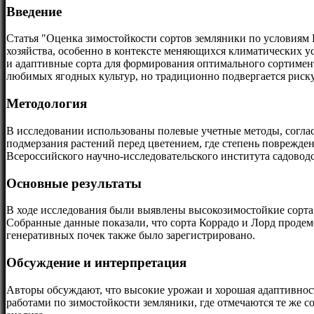
Введение
Статья "Оценка зимостойкости сортов земляники по условиям 
хозяйства, особенно в контексте меняющихся климатических 
и адаптивные сорта для формирования оптимального сортимент
любимых ягодных культур, но традиционно подвергается риск
Методология
В исследовании использованы полевые учетные методы, соглас
подмерзания растений перед цветением, где степень поврежден
Всероссийского научно-исследовательского института садоводс
Основные результаты
В ходе исследования были выявлены высокозимостойкие сорта 
Собранные данные показали, что сорта Коррадо и Лорд продем
генеративных почек также было зарегистрировано.
Обсуждение и интерпретация
Авторы обсуждают, что высокие урожаи и хорошая адаптивност
работами по зимостойкости земляники, где отмечаются те же с