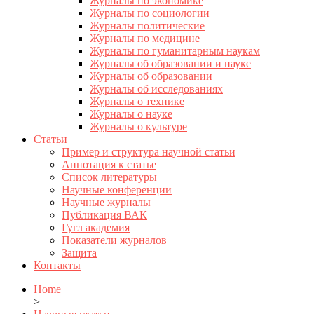
Журналы по экономике
Журналы по социологии
Журналы политические
Журналы по медицине
Журналы по гуманитарным наукам
Журналы об образовании и науке
Журналы об образовании
Журналы об исследованиях
Журналы о технике
Журналы о науке
Журналы о культуре
Статьи
Пример и структура научной статьи
Аннотация к статье
Список литературы
Научные конференции
Научные журналы
Публикация ВАК
Гугл академия
Показатели журналов
Защита
Контакты
Home
>