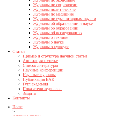
Журналы по экономике
Журналы по социологии
Журналы политические
Журналы по медицине
Журналы по гуманитарным наукам
Журналы об образовании и науке
Журналы об образовании
Журналы об исследованиях
Журналы о технике
Журналы о науке
Журналы о культуре
Статьи
Пример и структура научной статьи
Аннотация к статье
Список литературы
Научные конференции
Научные журналы
Публикация ВАК
Гугл академия
Показатели журналов
Защита
Контакты
Home
>