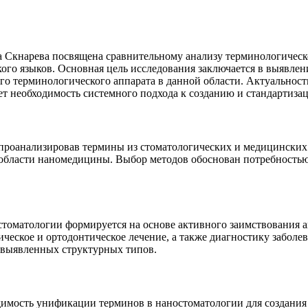
Скнарева посвящена сравнительному анализу терминологическо
ского языков. Основная цель исследования заключается в выявле
го терминологического аппарата в данной области. Актуальност
ет необходимость системного подхода к созданию и стандартиза
роанализировав термины из стоматологических и медицинских 
 области наномедицины. Выбор методов обоснован потребность
остоматологии формируется на основе активного заимствования 
ческое и ортодонтическое лечение, а также диагностику заболе
 выявленных структурных типов.
димость унификации терминов в наностоматологии для создания 