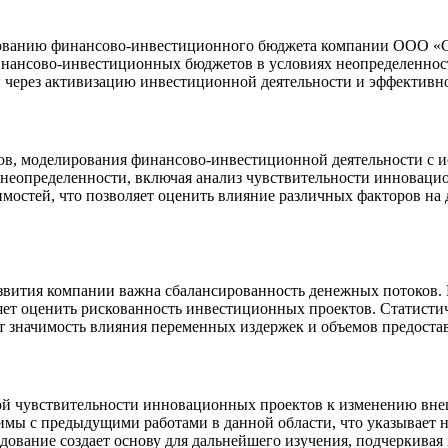
нованию финансово-инвестиционного бюджета компании ООО «С
нансово-инвестиционных бюджетов в условиях неопределенности
через активизацию инвестиционной деятельности и эффективн
в, моделирования финансово-инвестиционной деятельности с и
 неопределенности, включая анализ чувствительности инноваци
остей, что позволяет оценить влияние различных факторов на
азвития компании важна сбалансированность денежных потоков.
ляет оценить рискованность инвестиционных проектов. Статист
т значимость влияния переменных издержек и объемов предоста
й чувствительности инновационных проектов к изменению внеш
имы с предыдущими работами в данной области, что указывает 
дование создает основу для дальнейшего изучения, подчеркива