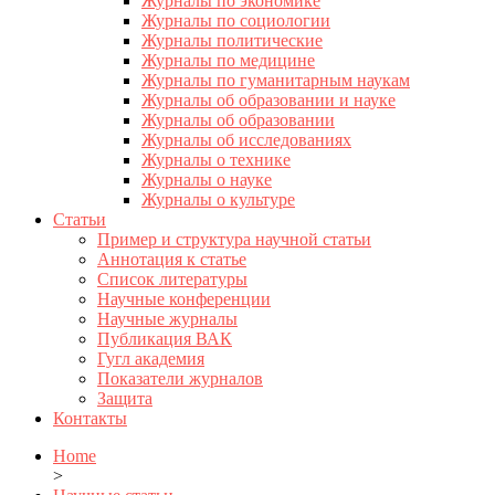
Журналы по экономике
Журналы по социологии
Журналы политические
Журналы по медицине
Журналы по гуманитарным наукам
Журналы об образовании и науке
Журналы об образовании
Журналы об исследованиях
Журналы о технике
Журналы о науке
Журналы о культуре
Статьи
Пример и структура научной статьи
Аннотация к статье
Список литературы
Научные конференции
Научные журналы
Публикация ВАК
Гугл академия
Показатели журналов
Защита
Контакты
Home
>