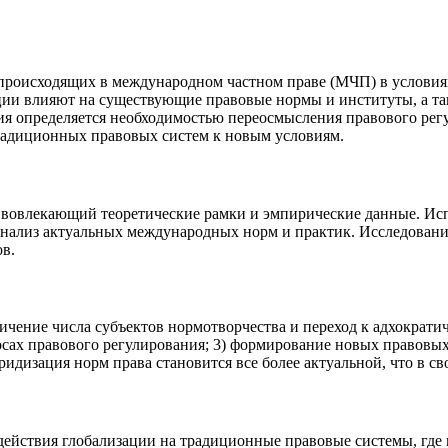
 происходящих в международном частном праве (МЧП) в условиях
нции влияют на существующие правовые нормы и институты, а т
ия определяется необходимостью переосмысления правового рег
традиционных правовых систем к новым условиям.
вовлекающий теоретические рамки и эмпирические данные. Исп
нализ актуальных международных норм и практик. Исследование
ов.
чение числа субъектов нормотворчества и переход к адхократич
росах правового регулирования; 3) формирование новых правовы
бридизация норм права становится все более актуальной, что в с
действия глобализации на традиционные правовые системы, где 