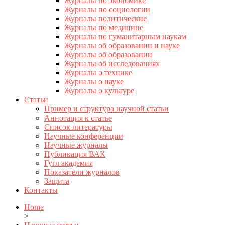
Журналы по экономике
Журналы по социологии
Журналы политические
Журналы по медицине
Журналы по гуманитарным наукам
Журналы об образовании и науке
Журналы об образовании
Журналы об исследованиях
Журналы о технике
Журналы о науке
Журналы о культуре
Статьи
Пример и структура научной статьи
Аннотация к статье
Список литературы
Научные конференции
Научные журналы
Публикация ВАК
Гугл академия
Показатели журналов
Защита
Контакты
Home
>