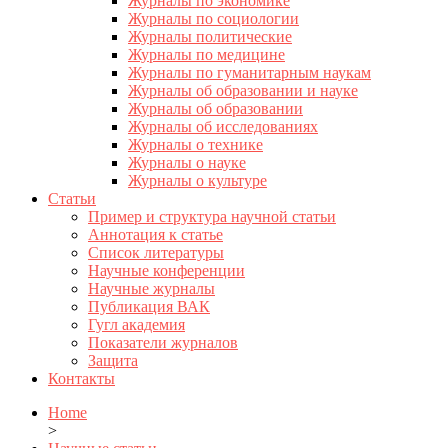
Журналы по экономике
Журналы по социологии
Журналы политические
Журналы по медицине
Журналы по гуманитарным наукам
Журналы об образовании и науке
Журналы об образовании
Журналы об исследованиях
Журналы о технике
Журналы о науке
Журналы о культуре
Статьи
Пример и структура научной статьи
Аннотация к статье
Список литературы
Научные конференции
Научные журналы
Публикация ВАК
Гугл академия
Показатели журналов
Защита
Контакты
Home
>