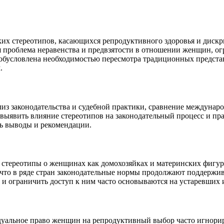
ких стереотипов, касающихся репродуктивного здоровья и дис
тся проблема неравенства и предвзятости в отношении женщин, 
обусловлена необходимостью пересмотра традиционных предста
.
из законодательства и судебной практики, сравнение междунар
т выявить влияние стереотипов на законодательный процесс и 
ь выводы и рекомендации.
стереотипы о женщинах как домохозяйках и материнских фигура
, что в ряде стран законодательные нормы продолжают поддержив
 ограничить доступ к ним часто основываются на устаревших 
дуальное право женщин на репродуктивный выбор часто игнорир