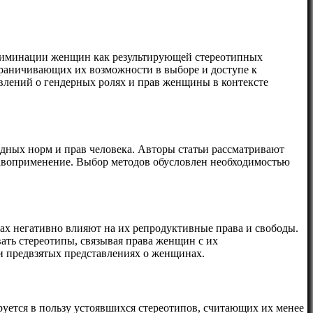
криминации женщин как результирующей стереотипных
ограничивающих их возможности в выборе и доступе к
влений о гендерных ролях и прав женщины в контексте
одных норм и прав человека. Авторы статьи рассматривают
правоприменение. Выбор методов обусловлен необходимостью
х негативно влияют на их репродуктивные права и свободы.
ать стереотипы, связывая права женщин с их
и предвзятых представлениях о женщинах.
уется в пользу устоявшихся стереотипов, считающих их менее