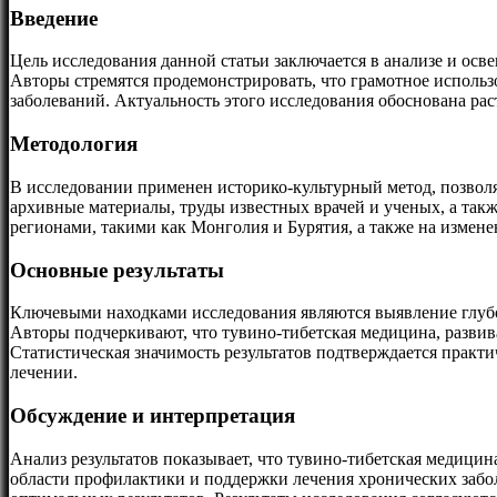
Введение
Цель исследования данной статьи заключается в анализе и ос
Авторы стремятся продемонстрировать, что грамотное исполь
заболеваний. Актуальность этого исследования обоснована р
Методология
В исследовании применен историко-культурный метод, позвол
архивные материалы, труды известных врачей и ученых, а так
регионами, такими как Монголия и Бурятия, а также на измене
Основные результаты
Ключевыми находками исследования являются выявление глубо
Авторы подчеркивают, что тувино-тибетская медицина, развив
Статистическая значимость результатов подтверждается прак
лечении.
Обсуждение и интерпретация
Анализ результатов показывает, что тувино-тибетская медици
области профилактики и поддержки лечения хронических забо