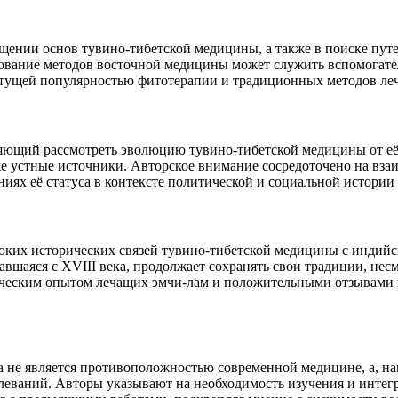
вещении основ тувино-тибетской медицины, а также в поиске п
зование методов восточной медицины может служить вспомогат
астущей популярностью фитотерапии и традиционных методов леч
яющий рассмотреть эволюцию тувино-тибетской медицины от её
же устные источники. Авторское внимание сосредоточено на вз
ниях её статуса в контексте политической и социальной истории
ких исторических связей тувино-тибетской медицины с индийск
авшаяся с XVIII века, продолжает сохранять свои традиции, нес
тическим опытом лечащих эмчи-лам и положительными отзывами
на не является противоположностью современной медицине, а, н
леваний. Авторы указывают на необходимость изучения и интег