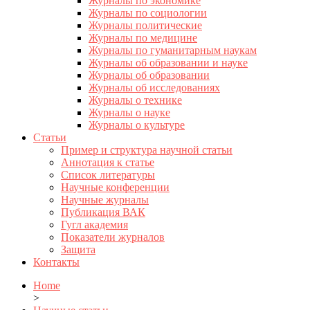
Журналы по экономике
Журналы по социологии
Журналы политические
Журналы по медицине
Журналы по гуманитарным наукам
Журналы об образовании и науке
Журналы об образовании
Журналы об исследованиях
Журналы о технике
Журналы о науке
Журналы о культуре
Статьи
Пример и структура научной статьи
Аннотация к статье
Список литературы
Научные конференции
Научные журналы
Публикация ВАК
Гугл академия
Показатели журналов
Защита
Контакты
Home
>