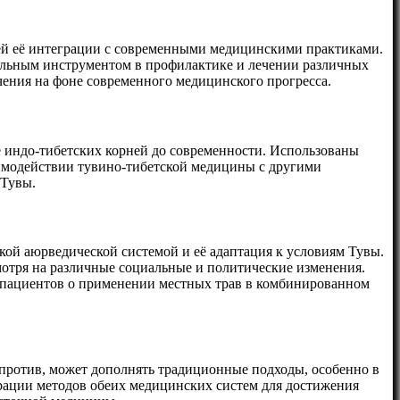
утей её интеграции с современными медицинскими практиками.
ельным инструментом в профилактике и лечении различных
ения на фоне современного медицинского прогресса.
 индо-тибетских корней до современности. Использованы
аимодействии тувино-тибетской медицины с другими
 Тувы.
ой аюрведической системой и её адаптация к условиям Тувы.
мотря на различные социальные и политические изменения.
 пациентов о применении местных трав в комбинированном
апротив, может дополнять традиционные подходы, особенно в
рации методов обеих медицинских систем для достижения